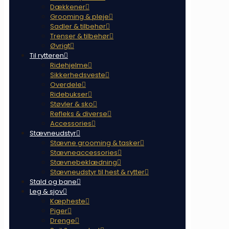
Dækkener
Grooming & pleje
Sadler & tilbehør
Trenser & tilbehør
Øvrigt
Til rytteren
Ridehjelme
Sikkerhedsveste
Overdele
Ridebukser
Støvler & sko
Refleks & diverse
Accessories
Stævneudstyr
Stævne grooming & tasker
Stævneaccessories
Stævnebeklædning
Stævneudstyr til hest & rytter
Stald og bane
Leg & sjov
Kæpheste
Piger
Drenge