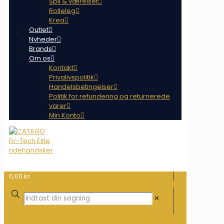
Spil & værelset
Rolleleg
Krea
Outlet
Nyheder
Brands
Om os
Kontakt
Privalivspolitik
Handelsbetingelser
Politik for refundering og returnerede
varer
Min Konto
0,00 kr.
✕