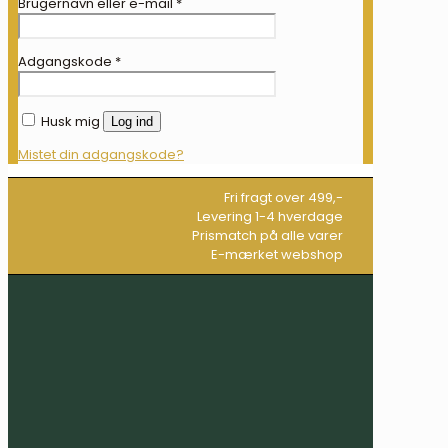
Brugernavn eller e-mail
*
Adgangskode
*
Husk mig
Log ind
Mistet din adgangskode?
Fri fragt over 499,-
Levering 1-4 hverdage
Prismatch på alle varer
E-mærket webshop