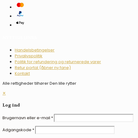
NYTTIGE LINKS
Handelsbetingelser
Privalivspolitik
Politik for refundering og returnerede varer
Retur portal (åbner ny fane)
Kontakt
Alle rettigheder tilhører Den lille rytter
✕
Log ind
Brugernavn eller e-mail
*
Adgangskode
*