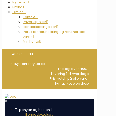
Nyheder
Brands
Om os
Kontakt
Privalivspolitik
Handelsbetingelser
Politik for refundering og returnerede
varer
Min Konto
+45 93930138
info@denlillerytter.dk
Fri fragt over 499,-
Levering 1-4 hverdage
Prismatch på alle varer
E-mærket webshop
✕
Til ponyen og hesten
Benbeskyttelse