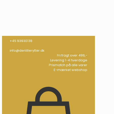
+45 93930138
info@denlillerytter.dk
Fri fragt over 499,-
Levering 1-4 hverdage
Prismatch på alle varer
E-mærket webshop