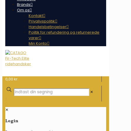
Brands
Om os
Kontakt
Privalivspolitik
Handelsbetingelser
Politik for refundering og returnerede
varer
Min Konto
0,00 kr.
✕
✕
Login