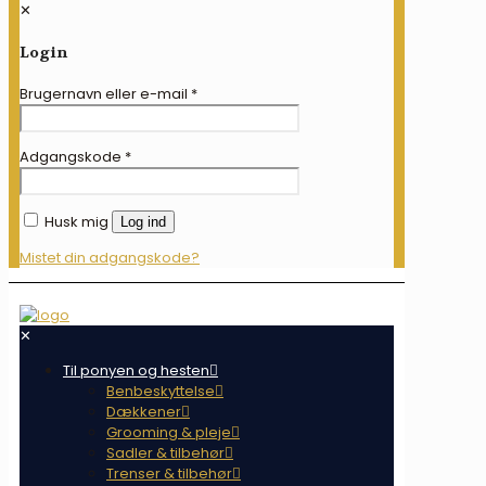
✕
Login
Brugernavn eller e-mail
*
Adgangskode
*
Husk mig
Log ind
Mistet din adgangskode?
✕
Til ponyen og hesten
Benbeskyttelse
Dækkener
Grooming & pleje
Sadler & tilbehør
Trenser & tilbehør