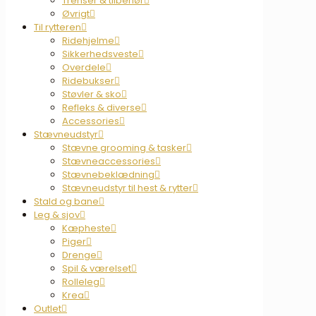
Trenser & tilbehør
Øvrigt
Til rytteren
Ridehjelme
Sikkerhedsveste
Overdele
Ridebukser
Støvler & sko
Refleks & diverse
Accessories
Stævneudstyr
Stævne grooming & tasker
Stævneaccessories
Stævnebeklædning
Stævneudstyr til hest & rytter
Stald og bane
Leg & sjov
Kæpheste
Piger
Drenge
Spil & værelset
Rolleleg
Krea
Outlet