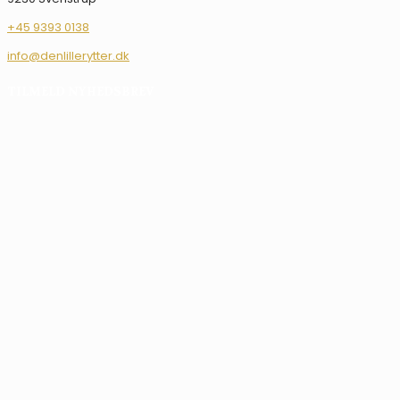
+45 9393 0138
info@denlillerytter.dk
TILMELD NYHEDSBREV