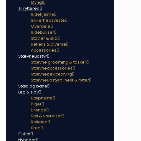
Øvrigt
Til rytteren
Ridehjelme
Sikkerhedsveste
Overdele
Ridebukser
Støvler & sko
Refleks & diverse
Accessories
Stævneudstyr
Stævne grooming & tasker
Stævneaccessories
Stævnebeklædning
Stævneudstyr til hest & rytter
Stald og bane
Leg & sjov
Kæpheste
Piger
Drenge
Spil & værelset
Rolleleg
Krea
Outlet
Nyheder