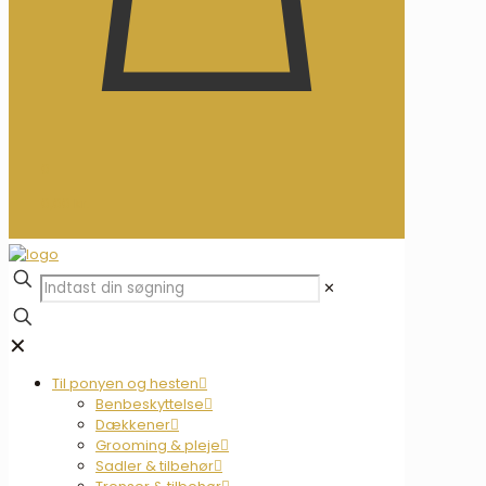
0
0,00 kr.
✕
✕
Til ponyen og hesten
Benbeskyttelse
Dækkener
Grooming & pleje
Sadler & tilbehør