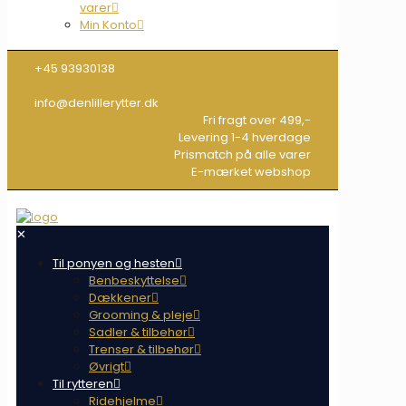
varer
Min Konto
+45 93930138
info@denlillerytter.dk
Fri fragt over 499,-
Levering 1-4 hverdage
Prismatch på alle varer
E-mærket webshop
✕
Til ponyen og hesten
Benbeskyttelse
Dækkener
Grooming & pleje
Sadler & tilbehør
Trenser & tilbehør
Øvrigt
Til rytteren
Ridehjelme