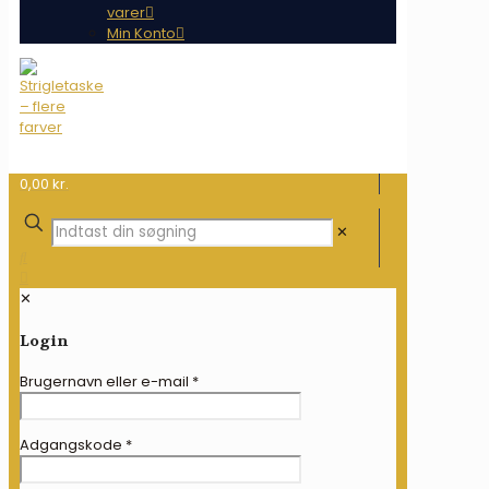
varer
Min Konto
0,00 kr.
✕
✕
Login
Brugernavn eller e-mail
*
Adgangskode
*