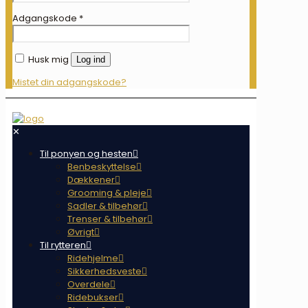
Adgangskode
*
Husk mig
Log ind
Mistet din adgangskode?
✕
Til ponyen og hesten
Benbeskyttelse
Dækkener
Grooming & pleje
Sadler & tilbehør
Trenser & tilbehør
Øvrigt
Til rytteren
Ridehjelme
Sikkerhedsveste
Overdele
Ridebukser