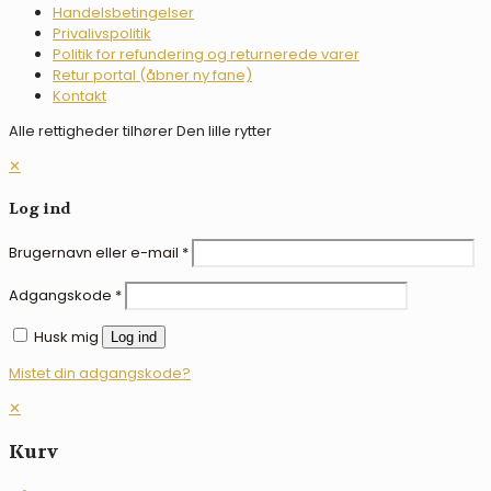
Handelsbetingelser
Privalivspolitik
Politik for refundering og returnerede varer
Retur portal (åbner ny fane)
Kontakt
Alle rettigheder tilhører Den lille rytter
✕
Log ind
Brugernavn eller e-mail
*
Adgangskode
*
Husk mig
Log ind
Mistet din adgangskode?
✕
Kurv