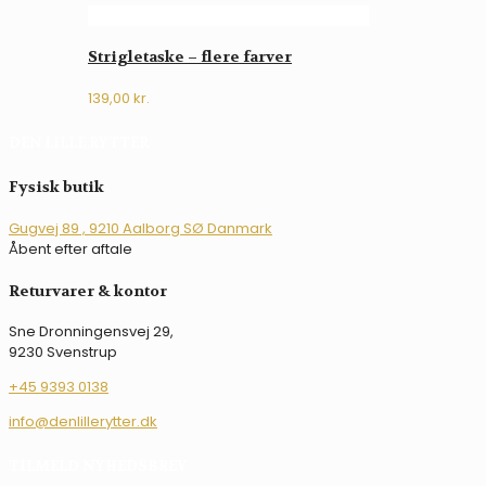
Strigletaske – flere farver
139,00
kr.
DEN LILLE RYTTER
Fysisk butik
Gugvej 89 , 9210 Aalborg SØ Danmark
Åbent efter aftale
Returvarer & kontor
Sne Dronningensvej 29,
9230 Svenstrup
+45 9393 0138
info@denlillerytter.dk
TILMELD NYHEDSBREV