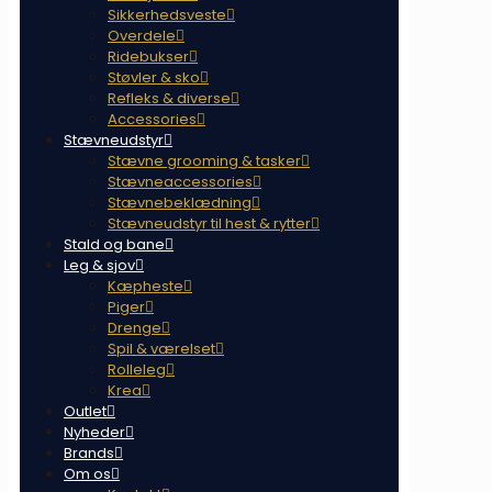
Sikkerhedsveste
Overdele
Ridebukser
Støvler & sko
Refleks & diverse
Accessories
Stævneudstyr
Stævne grooming & tasker
Stævneaccessories
Stævnebeklædning
Stævneudstyr til hest & rytter
Stald og bane
Leg & sjov
Kæpheste
Piger
Drenge
Spil & værelset
Rolleleg
Krea
Outlet
Nyheder
Brands
Om os