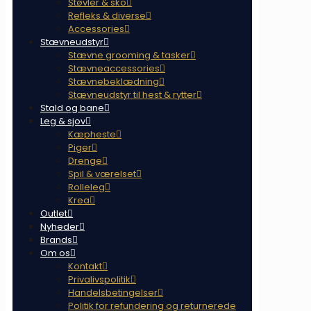
Støvler & sko
Refleks & diverse
Accessories
Stævneudstyr
Stævne grooming & tasker
Stævneaccessories
Stævnebeklædning
Stævneudstyr til hest & rytter
Stald og bane
Leg & sjov
Kæpheste
Piger
Drenge
Spil & værelset
Rolleleg
Krea
Outlet
Nyheder
Brands
Om os
Kontakt
Privalivspolitik
Handelsbetingelser
Politik for refundering og returnerede