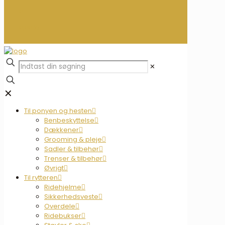
0
0,00 kr.
✕
✕
Til ponyen og hesten
Benbeskyttelse
Dækkener
Grooming & pleje
Sadler & tilbehør
Trenser & tilbehør
Øvrigt
Til rytteren
Ridehjelme
Sikkerhedsveste
Overdele
Ridebukser