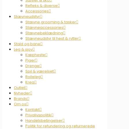
Støvler & sko
Refleks & diverse
Accessories
Stævneudstyr
Stævne grooming & tasker
Stævneaccessories
Stævnebeklædning
Stævneudstyr til hest & rytter
Stald og bane
Leg & sjov
Kæpheste
Piger
Drenge
Spil & værelset
Rolleleg
Krea
Outlet
Nyheder
Brands
Om os
Kontakt
Privalivspolitik
Handelsbetingelser
Politik for refundering og returnerede