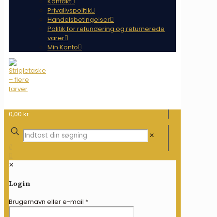
Kontakt
Privalivspolitik
Handelsbetingelser
Politik for refundering og returnerede
varer
Min Konto
0,00 kr.
✕
✕
Login
Brugernavn eller e-mail
*