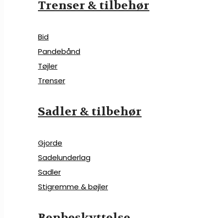
Trenser & tilbehør
Bid
Pandebånd
Tøjler
Trenser
Sadler & tilbehør
Gjorde
Sadelunderlag
Sadler
Stigremme & bøjler
Benbeskyttelse