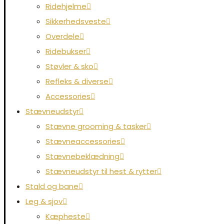
Ridehjelme
Sikkerhedsveste
Overdele
Ridebukser
Støvler & sko
Refleks & diverse
Accessories
Stævneudstyr
Stævne grooming & tasker
Stævneaccessories
Stævnebeklædning
Stævneudstyr til hest & rytter
Stald og bane
Leg & sjov
Kæpheste