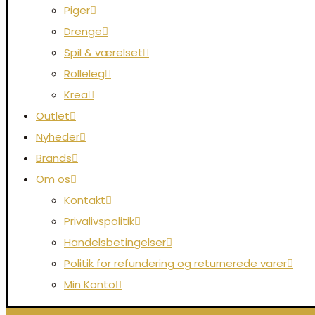
Piger
Drenge
Spil & værelset
Rolleleg
Krea
Outlet
Nyheder
Brands
Om os
Kontakt
Privalivspolitik
Handelsbetingelser
Politik for refundering og returnerede varer
Min Konto