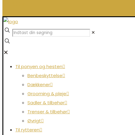
0,00 kr.
✕
✕
Til ponyen og hesten
Benbeskyttelse
Dækkener
Grooming & pleje
Sadler & tilbehør
Trenser & tilbehør
Øvrigt
Til rytteren