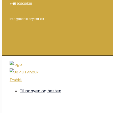
+45 93930138
info@denlillerytter.dk
Til ponyen og hesten