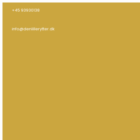
+45 93930138
info@denlillerytter.dk