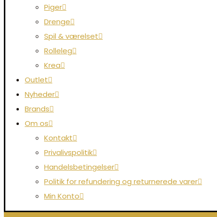
Piger
Drenge
Spil & værelset
Rolleleg
Krea
Outlet
Nyheder
Brands
Om os
Kontakt
Privalivspolitik
Handelsbetingelser
Politik for refundering og returnerede varer
Min Konto