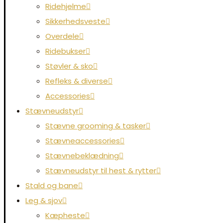
Ridehjelme
Sikkerhedsveste
Overdele
Ridebukser
Støvler & sko
Refleks & diverse
Accessories
Stævneudstyr
Stævne grooming & tasker
Stævneaccessories
Stævnebeklædning
Stævneudstyr til hest & rytter
Stald og bane
Leg & sjov
Kæpheste