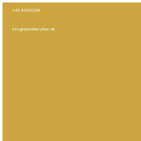
+45 93930138
info@denlillerytter.dk