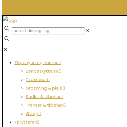
0,00 kr.
✕
✕
Til ponyen og hesten
Benbeskyttelse
Dækkener
Grooming & pleje
Sadler & tilbehør
Trenser & tilbehør
Øvrigt
Til rytteren