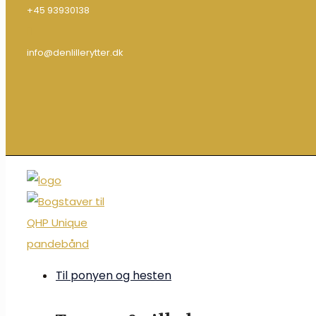
+45 93930138
info@denlillerytter.dk
Til ponyen og hesten