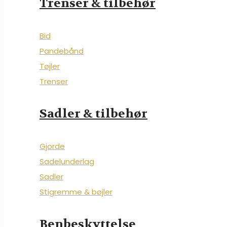
Trenser & tilbehør
Bid
Pandebånd
Tøjler
Trenser
Sadler & tilbehør
Gjorde
Sadelunderlag
Sadler
Stigremme & bøjler
Benbeskyttelse