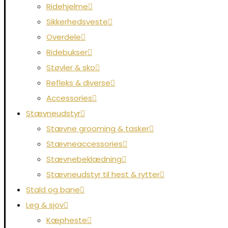
Ridehjelme
Sikkerhedsveste
Overdele
Ridebukser
Støvler & sko
Refleks & diverse
Accessories
Stævneudstyr
Stævne grooming & tasker
Stævneaccessories
Stævnebeklædning
Stævneudstyr til hest & rytter
Stald og bane
Leg & sjov
Kæpheste