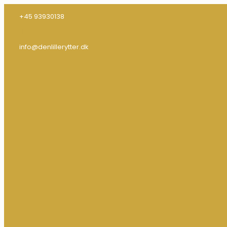
+45 93930138
info@denlillerytter.dk