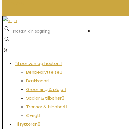
0,00 kr.
✕
✕
Til ponyen og hesten
Benbeskyttelse
Dækkener
Grooming & pleje
Sadler & tilbehør
Trenser & tilbehør
Øvrigt
Til rytteren