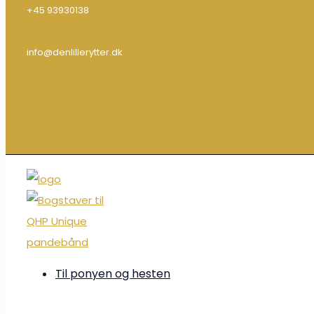
+45 93930138
info@denlillerytter.dk
Til ponyen og hesten