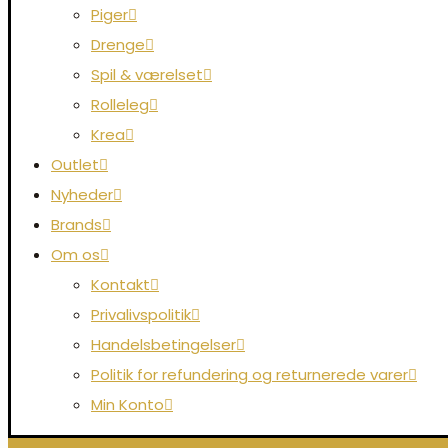
Piger
Drenge
Spil & værelset
Rolleleg
Krea
Outlet
Nyheder
Brands
Om os
Kontakt
Privalivspolitik
Handelsbetingelser
Politik for refundering og returnerede varer
Min Konto