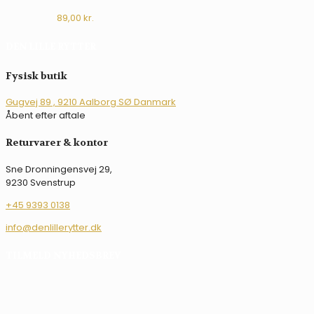
89,00
kr.
DEN LILLE RYTTER
Fysisk butik
Gugvej 89 , 9210 Aalborg SØ Danmark
Åbent efter aftale
Returvarer & kontor
Sne Dronningensvej 29,
9230 Svenstrup
+45 9393 0138
info@denlillerytter.dk
TILMELD NYHEDSBREV