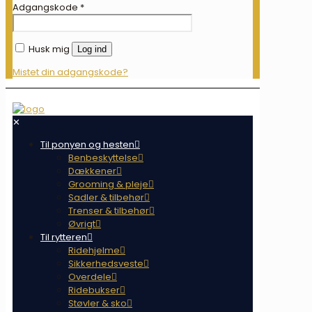
Adgangskode
*
Husk mig
Log ind
Mistet din adgangskode?
✕
Til ponyen og hesten
Benbeskyttelse
Dækkener
Grooming & pleje
Sadler & tilbehør
Trenser & tilbehør
Øvrigt
Til rytteren
Ridehjelme
Sikkerhedsveste
Overdele
Ridebukser
Støvler & sko