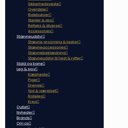
Sikkerhedsveste
Overdele
Ridebukser
Støvler & sko
Refleks & diverse
Accessories
Stævneudstyr
Stævne grooming & tasker
Stævneaccessories
Stævnebeklædning
Stævneudstyr til hest & rytter
Stald og bane
Leg & sjov
Kæpheste
Piger
Drenge
Spil & værelset
Rolleleg
Krea
Outlet
Nyheder
Brands
Om os