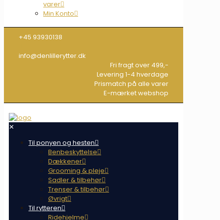
varer
Min Konto
+45 93930138
info@denlillerytter.dk
Fri fragt over 499,-
Levering 1-4 hverdage
Prismatch på alle varer
E-mærket webshop
✕
Til ponyen og hesten
Benbeskyttelse
Dækkener
Grooming & pleje
Sadler & tilbehør
Trenser & tilbehør
Øvrigt
Til rytteren
Ridehjelme