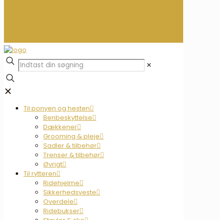
0
0,00 kr.
✕
✕
Til ponyen og hesten
Benbeskyttelse
Dækkener
Grooming & pleje
Sadler & tilbehør
Trenser & tilbehør
Øvrigt
Til rytteren
Ridehjelme
Sikkerhedsveste
Overdele
Ridebukser