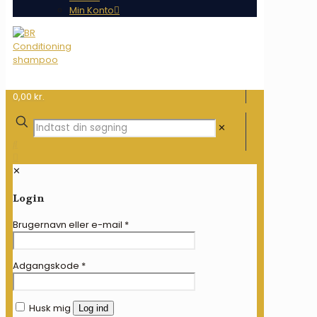
Min Konto
0,00 kr.
✕
✕
Login
Brugernavn eller e-mail
*
Adgangskode
*
Husk mig
Log ind