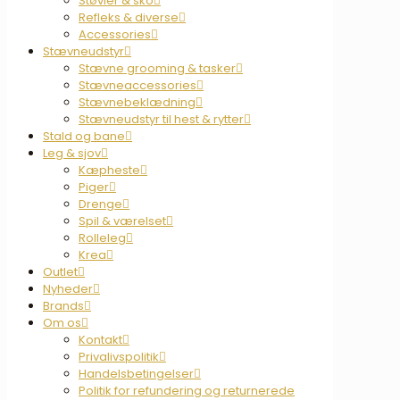
Støvler & sko
Refleks & diverse
Accessories
Stævneudstyr
Stævne grooming & tasker
Stævneaccessories
Stævnebeklædning
Stævneudstyr til hest & rytter
Stald og bane
Leg & sjov
Kæpheste
Piger
Drenge
Spil & værelset
Rolleleg
Krea
Outlet
Nyheder
Brands
Om os
Kontakt
Privalivspolitik
Handelsbetingelser
Politik for refundering og returnerede