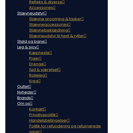
Refleks & diverse
Accessories
Stævneudstyr
Stævne grooming & tasker
Stævneaccessories
Stævnebeklædning
Stævneudstyr til hest & rytter
Stald og bane
Leg & sjov
Kæpheste
Piger
Drenge
Spil & værelset
Rolleleg
Krea
Outlet
Nyheder
Brands
Om os
Kontakt
Privalivspolitik
Handelsbetingelser
Politik for refundering og returnerede
varer