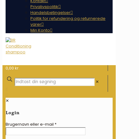
Kontakt
Privalivspolitik
Handelsbetingelser
Politik for refundering og returnerede
varer
Min Konto
0,00 kr.
✕
✕
Login
Brugernavn eller e-mail
*